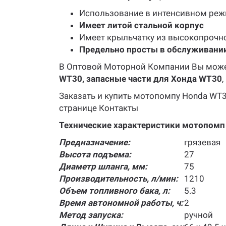
Использование в интенсивном ре
Имеет литой стальной корпус
Имеет крыльчатку из высокопрочно
Предельно просты в обслуживани
В Оптовой Моторной Компании Вы може
WT30, запасные части для Хонда WT30
,
Заказать и купить мотопомпу Honda WT
странице Контакты
Технические характеристики мотопомп
Предназначение:
грязевая
Высота подъема:
27
Диаметр шланга, мм:
75
Производительность, л/мин:
1210
Объем топливного бака, л:
5.3
Время автономной работы, ч:
2
Метод запуска:
ручной