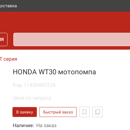
оставка
ИЯ
T серия
HONDA WT30 мотопомпа
Код: 11430407226
Цена по запросу
В заявку
Быстрый заказ
Наличие:
На заказ