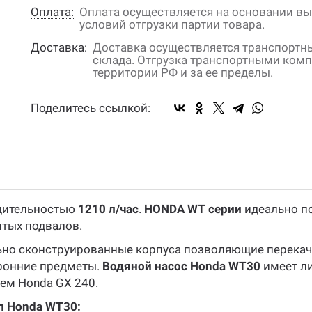
Оплата:
Оплата осуществляется на основании вы
условий отгрузки партии товара.
Доставка:
Доставка осуществляется транспорт
склада. Отгрузка транспортными ком
территории РФ и за ее пределы.
Поделитесь ссылкой:
дительностью
1210 л/час
.
HONDA WT серии
идеально по
итых подвалов.
ьно сконструированные корпуса позволяющие перекач
оронние предметы.
Водяной насос Honda WT30
имеет ли
ем Honda GX 240.
п Honda WT30: