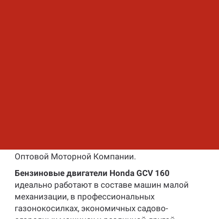
Сухой вес
9.8 кг
Вы можете приобрести в Оптовой Моторной
Компании, как комплектные двигатели Honda,
так и комплектующие и запасные части на
необходимый Вам двигатель Honda. Составить
заявку на необходимую технику Honda Вы
сможете на специализированной странице
заказов , не покидая данный ресурс.
Вы также можете заказать и купить двигатели
Honda удобным для Вас способом - по
телефону или посетив представительства
Оптовой Моторной Компании.
Бензиновые двигатели Honda GCV 160
идеально работают в составе машин малой
механизации, в профессиональных
газонокосилках, экономичных садово-