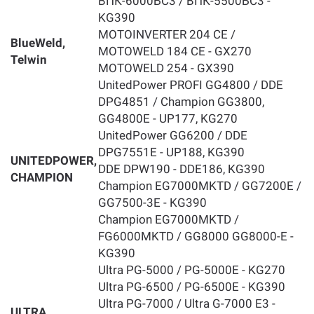
ВПК-6000БС3 / ВПК-5500БС3 -
KG390
MOTOINVERTER 204 CE /
BlueWeld,
MOTOWELD 184 CE - GX270
Telwin
MOTOWELD 254 - GX390
UnitedPower PROFI GG4800 / DDE
DPG4851 / Champion GG3800,
GG4800E - UP177, KG270
UnitedPower GG6200 / DDE
DPG7551E - UP188, KG390
UNITEDPOWER,
DDE DPW190 - DDE186, KG390
CHAMPION
Champion EG7000MKTD / GG7200E /
GG7500-3E - KG390
Champion EG7000MKTD /
FG6000MKTD / GG8000 GG8000-E -
KG390
Ultra РG-5000 / РG-5000E - KG270
Ultra РG-6500 / РG-6500E - KG390
Ultra РG-7000 / Ultra G-7000 E3 -
ULTRA