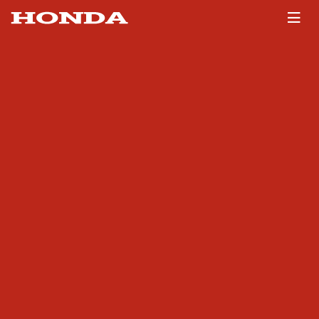
Масляная пробка с щупом
Поделитесь
ссылкой:
Масляная пробка с щупом GX390 для двигателей
Honda.